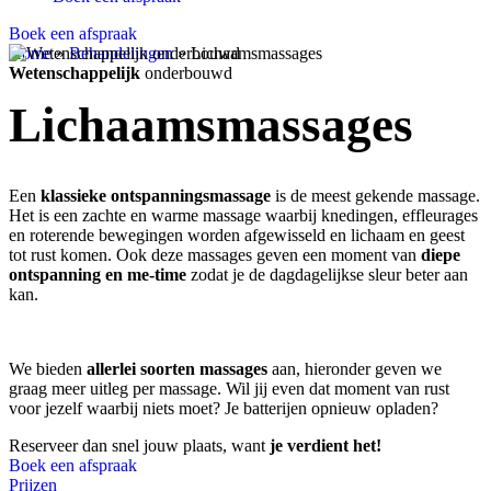
Boek een afspraak
Home
»
Behandelingen
»
Lichaamsmassages
Altijd hetzelfde,
Dermatocosmetisch
Wetenschappelijk
Praktijk in
Deinze
vertrouwde gezicht
en
onderbouwd
, Belgische merken
Machelen
Lichaamsmassages
Een
klassieke ontspanningsmassage
is de meest gekende massage.
Het is een zachte en warme massage waarbij knedingen, effleurages
en roterende bewegingen worden afgewisseld en lichaam en geest
tot rust komen. Ook deze massages geven een moment van
diepe
ontspanning en me-time
zodat je de dagdagelijkse sleur beter aan
kan.
We bieden
allerlei soorten massages
aan, hieronder geven we
graag meer uitleg per massage. Wil jij even dat moment van rust
voor jezelf waarbij niets moet? Je batterijen opnieuw opladen?
Reserveer dan snel jouw plaats, want
je verdient het!
Boek een afspraak
Prijzen