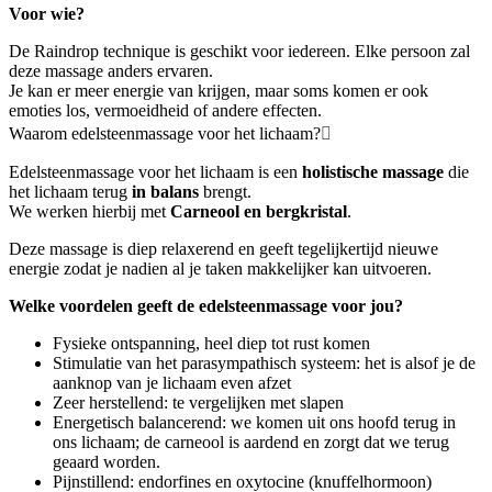
Voor wie?
De Raindrop technique is geschikt voor iedereen. Elke persoon zal
deze massage anders ervaren.
Je kan er meer energie van krijgen, maar soms komen er ook
emoties los, vermoeidheid of andere effecten.
Waarom edelsteenmassage voor het lichaam?
Edelsteenmassage voor het lichaam is een
holistische massage
die
het lichaam terug
in balans
brengt.
We werken hierbij met
Carneool en bergkristal
.
Deze massage is diep relaxerend en geeft tegelijkertijd nieuwe
energie zodat je nadien al je taken makkelijker kan uitvoeren.
Welke voordelen geeft de edelsteenmassage voor jou?
Fysieke ontspanning, heel diep tot rust komen
Stimulatie van het parasympathisch systeem: het is alsof je de
aanknop van je lichaam even afzet
Zeer herstellend: te vergelijken met slapen
Energetisch balancerend: we komen uit ons hoofd terug in
ons lichaam; de carneool is aardend en zorgt dat we terug
geaard worden.
Pijnstillend: endorfines en oxytocine (knuffelhormoon)