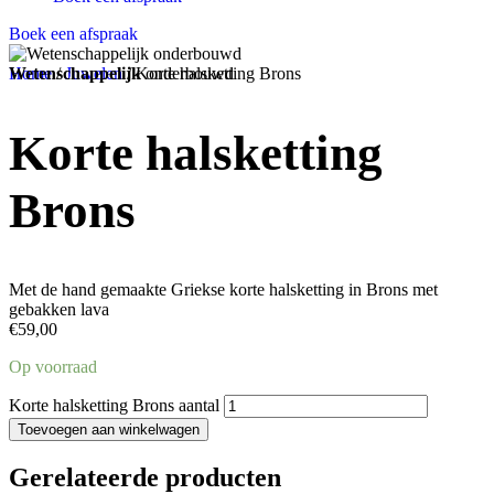
Boek een afspraak
Altijd hetzelfde,
Dermatocosmetisch
Wetenschappelijk
Praktijk in
Home
/
Juwelen
Deinze
/ Korte halsketting Brons
vertrouwde gezicht
en
onderbouwd
, Belgische merken
Machelen
Korte halsketting
Brons
Met de hand gemaakte Griekse korte halsketting in Brons met
gebakken lava
€
59,00
Op voorraad
Korte halsketting Brons aantal
Toevoegen aan winkelwagen
Gerelateerde producten