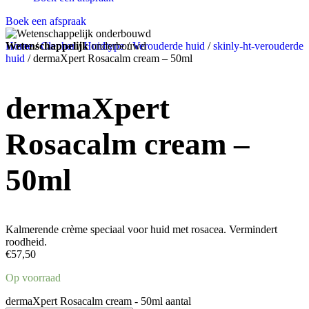
Boek een afspraak
Altijd hetzelfde,
Dermatocosmetisch
Wetenschappelijk
Praktijk in
Home
/
Clephar
Deinze
/
vertrouwde gezicht
Huidtype
en
onderbouwd
, Belgische merken
Machelen
/
Verouderde huid
/
skinly-ht-verouderde
huid
/ dermaXpert Rosacalm cream – 50ml
dermaXpert
Rosacalm cream –
50ml
Kalmerende crème speciaal voor huid met rosacea. Vermindert
roodheid.
€
57,50
Op voorraad
dermaXpert Rosacalm cream - 50ml aantal